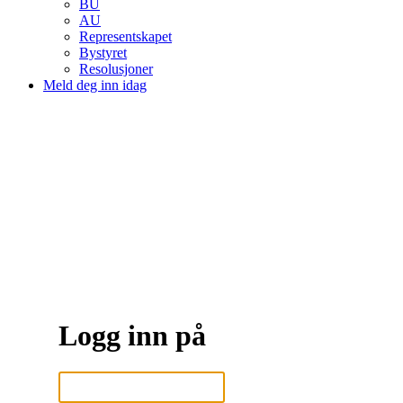
BU
AU
Representskapet
Bystyret
Resolusjoner
Meld deg inn idag
Logg inn på