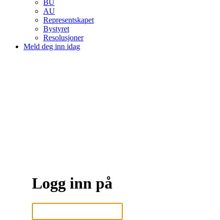
BU
AU
Representskapet
Bystyret
Resolusjoner
Meld deg inn idag
Logg inn på