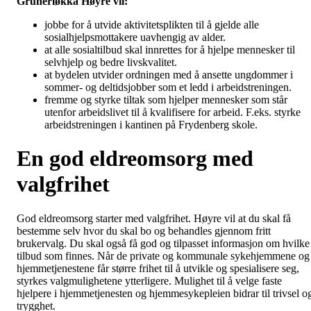
Grünerløkka Høyre vil:
jobbe for å utvide aktivitetsplikten til å gjelde alle
sosialhjelpsmottakere uavhengig av alder.
at alle sosialtilbud skal innrettes for å hjelpe mennesker til
selvhjelp og bedre livskvalitet.
at bydelen utvider ordningen med å ansette ungdommer i
sommer- og deltidsjobber som et ledd i arbeidstreningen.
fremme og styrke tiltak som hjelper mennesker som står
utenfor arbeidslivet til å kvalifisere for arbeid. F.eks. styrke
arbeidstreningen i kantinen på Frydenberg skole.
En god eldreomsorg med
valgfrihet
God eldreomsorg starter med valgfrihet. Høyre vil at du skal få
bestemme selv hvor du skal bo og behandles gjennom fritt
brukervalg. Du skal også få god og tilpasset informasjon om hvilke
tilbud som finnes. Når de private og kommunale sykehjemmene og
hjemmetjenestene får større frihet til å utvikle og spesialisere seg,
styrkes valgmulighetene ytterligere. Mulighet til å velge faste
hjelpere i hjemmetjenesten og hjemmesykepleien bidrar til trivsel o
trygghet.