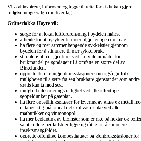
Vi skal inspirere, informere og legge til rette for at du kan gjøre
miljøvennlige valg i din hverdag.
Grünerløkka Høyre vil:
sørge for at lokal luftforurensning i bydelen måles.
arbeide for at bysykler blir mer tilgjengelige enn i dag.
ha flere og mer sammenhengende sykkelstier gjennom
bydelen for å stimulere til mer sykkelbruk.
stimulere til mer gjenbruk ved å utvide området for
brukthandel på søndager til å omfatte en større del av
Birkelunden.
opprette flere minigjenbruksstasjoner som også gir folk
muligheten til å sette fra seg brukbare gjenstander som andre
gratis kan ta med seg.
innføre kildesorteringsmulighet ved alle offentlige
søppeldunker på gateplan.
ha flere oppstillingsplasser for levering av glass og metall me
et langsiktig mål om at det skal være slike ved alle
matbutikker og vinmonopol.
ha mer beplanting av blomster som er rike på nektar og polle
samt la flere nedfallstrær ligge og råtne for å stimulere
insektsmangfoldet.
opprette offentlige komposthauger på gjenbruksstasjoner for