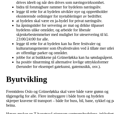
drives ideelt og når den drives som næringsvirksomhet.
bidra til forutsigbare rammer for bydelens næringsliv.
legge til rette for at bydelen utvikler nye og opprettholder
eksisterende ordninger for nyetableringer av bedrifter.
at bydelen skal være en ja-bydel for privat næringsliv.
ha åpningstider for servering av mat og drikke tilpasset
bydelens ulike områder, og arbeide for liberale
skjenkebestemmelser med mulighet for uteservering til kl.
23:00/24:00 for alle.
legge til rette for at bydelen kan ha flere festivaler og
kulturarrangementer som Øyafestivalen ved å tillate mer utlei
av offentlige parker og områder.
jobbe for at butikkene på Grünerløkka kan ha søndagsåpent.
ha positiv tilnærming til alternative lovlige uttrykksformer
(herunder for eksempel gatekunst, gatemusikk, osv.).
Byutvikling
Fremtidens Oslo og Grünerløkka skal være både være grønn og
tilgjengelig for alle. Flere innbyggere i både byen og bydelen
skjerper kravene til transport – både for buss, bil, bane, sykkel og p
beina.
Høyre ønsker en T-banetrasé gjennom sentrumsbydelene, inkludert