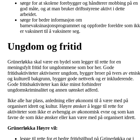
sørge for at skolene forebygger og håndterer mobbing på en
god måte, og at man bruker driftsstyrene aktivt i dette
arbeidet.
sørge for bedre informasjon om
barnevaksinasjonsprogrammet og oppfordre foreldre som ik
er vaksinert til å vaksinere seg.
Ungdom og fritid
Grünerløkka skal være en bydel som legger til rette for en
meningsfylt fritid for ungdommene som bor her. Gode
fritidsaktiviteter aktiviserer ungdom, bygger broer på tvers av etnis
og kulturell bakgrunn, bygger gode nettverk og er inkluderende.
Gode fritidsaktiviteter kan ikke minst forhindrer
ungdomskriminalitet og annen uønsket adferd.
Ikke alle har plass, anledning eller økonomi til å være med på
organisert idrett og kultur. Høyre ønsker å legge til rette for
aktiviteter som ikke er avhengig av økonomisk evne og som kan
favne de som ikke ønsker eller kan være med på organisert idrett.
Grünerløkka Høyre vil:
legge til rette for et bedre fritidstilbud på Grünerløkka og i