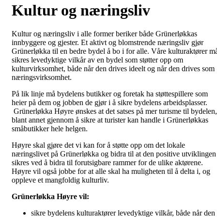
Kultur og næringsliv
Kultur og næringsliv i alle former beriker både Grünerløkkas
innbyggere og gjester. Et aktivt og blomstrende næringsliv gjør
Grünerløkka til en bedre bydel å bo i for alle. Våre kulturaktører m
sikres levedyktige vilkår av en bydel som støtter opp om
kulturvirksomhet, både når den drives ideelt og når den drives som
næringsvirksomhet.
På lik linje må bydelens butikker og foretak ha støttespillere som
heier på dem og jobben de gjør i å sikre bydelens arbeidsplasser.
Grünerløkka Høyre ønskes at det satses på mer turisme til bydelen,
blant annet gjennom å sikre at turister kan handle i Grünerløkkas
småbutikker hele helgen.
Høyre skal gjøre det vi kan for å støtte opp om det lokale
næringslivet på Grünerløkka og bidra til at den positive utviklingen
sikres ved å bidra til forutsigbare rammer for de ulike aktørene.
Høyre vil også jobbe for at alle skal ha muligheten til å delta i, og
oppleve et mangfoldig kulturliv.
Grünerløkka Høyre vil:
sikre bydelens kulturaktører levedyktige vilkår, både når den