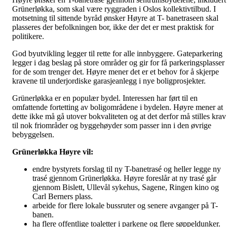
Grünerløkka, som skal være ryggraden i Oslos kollektivtilbud. I
motsetning til sittende byråd ønsker Høyre at T- banetraseen skal
plasseres der befolkningen bor, ikke der det er mest praktisk for
politikere.
God byutvikling legger til rette for alle innbyggere. Gateparkering
legger i dag beslag på store områder og gir for få parkeringsplasser
for de som trenger det. Høyre mener det er et behov for å skjerpe
kravene til underjordiske garasjeanlegg i nye boligprosjekter.
Grünerløkka er en populær bydel. Interessen har ført til en
omfattende fortetting av boligområdene i bydelen. Høyre mener at
dette ikke må gå utover bokvaliteten og at det derfor må stilles krav
til nok friområder og byggehøyder som passer inn i den øvrige
bebyggelsen.
Grünerløkka Høyre vil:
endre bystyrets forslag til ny T-banetrasé og heller legge ny
trasé gjennom Grünerløkka. Høyre foreslår at ny trasé går
gjennom Bislett, Ullevål sykehus, Sagene, Ringen kino og
Carl Berners plass.
arbeide for flere lokale bussruter og senere avganger på T-
banen.
ha flere offentlige toaletter i parkene og flere søppeldunker.