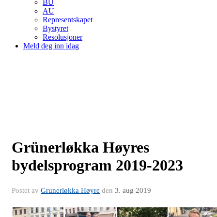
BU
AU
Representskapet
Bystyret
Resolusjoner
Meld deg inn idag
Grünerløkka Høyres
bydelsprogram 2019-2023
Postet av
Grunerløkka Høyre
den
3. aug 2019