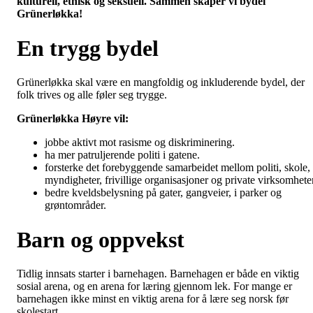
kulturell, etnisk og seksuell. Sammen skaper vi bydel
Grünerløkka!
En trygg bydel
Grünerløkka skal være en mangfoldig og inkluderende bydel, der
folk trives og alle føler seg trygge.
Grünerløkka Høyre vil:
jobbe aktivt mot rasisme og diskriminering.
ha mer patruljerende politi i gatene.
forsterke det forebyggende samarbeidet mellom politi, skole,
myndigheter, frivillige organisasjoner og private virksomheter
bedre kveldsbelysning på gater, gangveier, i parker og
grøntområder.
Barn og oppvekst
Tidlig innsats starter i barnehagen. Barnehagen er både en viktig
sosial arena, og en arena for læring gjennom lek. For mange er
barnehagen ikke minst en viktig arena for å lære seg norsk før
skolestart.