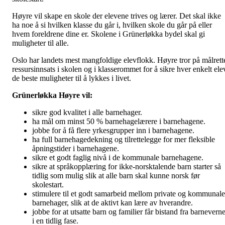
Høyre vil skape en skole der elevene trives og lærer. Det skal ikke
ha noe å si hvilken klasse du går i, hvilken skole du går på eller
hvem foreldrene dine er. Skolene i Grünerløkka bydel skal gi
muligheter til alle.
Oslo har landets mest mangfoldige elevflokk. Høyre tror på målrett
ressursinnsats i skolen og i klasserommet for å sikre hver enkelt ele
de beste muligheter til å lykkes i livet.
Grünerløkka Høyre vil:
sikre god kvalitet i alle barnehager.
ha mål om minst 50 % barnehagelærere i barnehagene.
jobbe for å få flere yrkesgrupper inn i barnehagene.
ha full barnehagedekning og tilrettelegge for mer fleksible
åpningstider i barnehagene.
sikre et godt faglig nivå i de kommunale barnehagene.
sikre at språkopplæring for ikke-norsktalende barn starter så
tidlig som mulig slik at alle barn skal kunne norsk før
skolestart.
stimulere til et godt samarbeid mellom private og kommunale
barnehager, slik at de aktivt kan lære av hverandre.
jobbe for at utsatte barn og familier får bistand fra barneverne
i en tidlig fase.