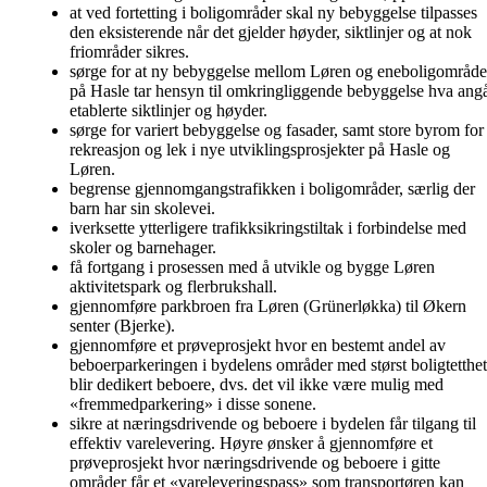
at ved fortetting i boligområder skal ny bebyggelse tilpasses
den eksisterende når det gjelder høyder, siktlinjer og at nok
friområder sikres.
sørge for at ny bebyggelse mellom Løren og eneboligområde
på Hasle tar hensyn til omkringliggende bebyggelse hva ang
etablerte siktlinjer og høyder.
sørge for variert bebyggelse og fasader, samt store byrom for
rekreasjon og lek i nye utviklingsprosjekter på Hasle og
Løren.
begrense gjennomgangstrafikken i boligområder, særlig der
barn har sin skolevei.
iverksette ytterligere trafikksikringstiltak i forbindelse med
skoler og barnehager.
få fortgang i prosessen med å utvikle og bygge Løren
aktivitetspark og flerbrukshall.
gjennomføre parkbroen fra Løren (Grünerløkka) til Økern
senter (Bjerke).
gjennomføre et prøveprosjekt hvor en bestemt andel av
beboerparkeringen i bydelens områder med størst boligtetthet
blir dedikert beboere, dvs. det vil ikke være mulig med
«fremmedparkering» i disse sonene.
sikre at næringsdrivende og beboere i bydelen får tilgang til
effektiv varelevering. Høyre ønsker å gjennomføre et
prøveprosjekt hvor næringsdrivende og beboere i gitte
områder får et «vareleveringspass» som transportøren kan