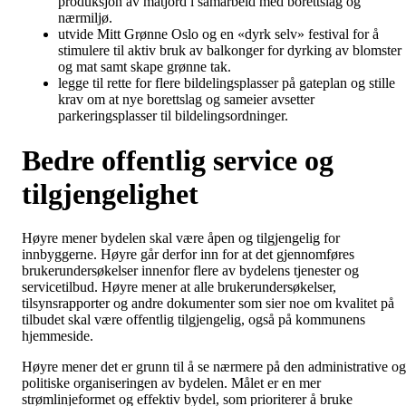
produksjon av matjord i samarbeid med borettslag og
nærmiljø.
utvide Mitt Grønne Oslo og en «dyrk selv» festival for å
stimulere til aktiv bruk av balkonger for dyrking av blomster
og mat samt skape grønne tak.
legge til rette for flere bildelingsplasser på gateplan og stille
krav om at nye borettslag og sameier avsetter
parkeringsplasser til bildelingsordninger.
Bedre offentlig service og
tilgjengelighet
Høyre mener bydelen skal være åpen og tilgjengelig for
innbyggerne. Høyre går derfor inn for at det gjennomføres
brukerundersøkelser innenfor flere av bydelens tjenester og
servicetilbud. Høyre mener at alle brukerundersøkelser,
tilsynsrapporter og andre dokumenter som sier noe om kvalitet på
tilbudet skal være offentlig tilgjengelig, også på kommunens
hjemmeside.
Høyre mener det er grunn til å se nærmere på den administrative og
politiske organiseringen av bydelen. Målet er en mer
strømlinjeformet og effektiv bydel, som prioriterer å bruke