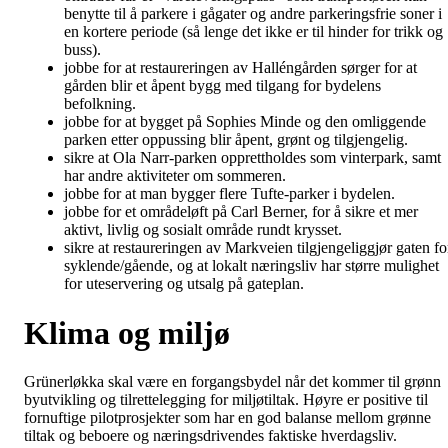
benytte til å parkere i gågater og andre parkeringsfrie soner i
en kortere periode (så lenge det ikke er til hinder for trikk og
buss).
jobbe for at restaureringen av Halléngården sørger for at
gården blir et åpent bygg med tilgang for bydelens
befolkning.
jobbe for at bygget på Sophies Minde og den omliggende
parken etter oppussing blir åpent, grønt og tilgjengelig.
sikre at Ola Narr-parken opprettholdes som vinterpark, samt
har andre aktiviteter om sommeren.
jobbe for at man bygger flere Tufte-parker i bydelen.
jobbe for et områdeløft på Carl Berner, for å sikre et mer
aktivt, livlig og sosialt område rundt krysset.
sikre at restaureringen av Markveien tilgjengeliggjør gaten fo
syklende/gående, og at lokalt næringsliv har større mulighet
for uteservering og utsalg på gateplan.
Klima og miljø
Grünerløkka skal være en forgangsbydel når det kommer til grønn
byutvikling og tilrettelegging for miljøtiltak. Høyre er positive til
fornuftige pilotprosjekter som har en god balanse mellom grønne
tiltak og beboere og næringsdrivendes faktiske hverdagsliv.