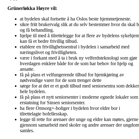
Grünerløkka Høyre vil:
at bydelen skal fortsette å ha Oslos beste hjemmetjeneste.
sikre fritt brukervalg slik at du selv bestemmer hvor du skal 
og få behandling.
hjelpe til med å tilrettelegge for at flere av bydelens sykehje
kan få et bedre frivillig tilbud.
etablere en frivillighetssentral i bydelen i samarbeid med
næringslivet og frivilligheten.
være i forkant med å ta i bruk ny velferdsteknologi som gjør
hverdagen enklere både for de som har behov for hjelp og
ansatte.
få på plass et velfungerende tilbud for hjemkjøring av
nødvendige varer for de som trenger dette
sørge for at det er et godt tilbud med seniorsentra som dekker
hele bydelen.
få på plass et nytt seniorsenter i moderne egnede lokaler som
erstatning for Sinsen seniorsenter.
ha flere Omsorg+-boliger i bydelen hvor eldre bor i
tilrettelagte bofellesskap.
legge til rette for arenaer der unge og eldre kan møtes, gjerne
gjennom samarbeid med skoler og andre arenaer der ungdo
samles.